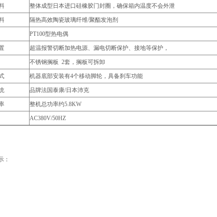
料
整体成型日本进口硅橡胶门封圈，确保箱内温度不会外泄
料
隔热高效陶瓷玻璃纤维/聚酯发泡剂
PT100型热电偶
置
超温报警切断加热电源、漏电切断保护、接地等保护，
不锈钢搁板 2套，搁板可拆卸
式
机器底部安装有4个移动脚轮，具备刹车功能
统
品牌法国泰康/日本沛克
率
整机总功率约5.8KW
AC380V/50HZ
示：