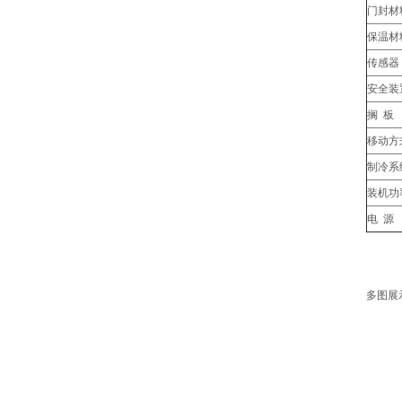
门封材
保温材
传感器
安全装
搁 板
移动方
制冷系
装机功
电 源
多图展