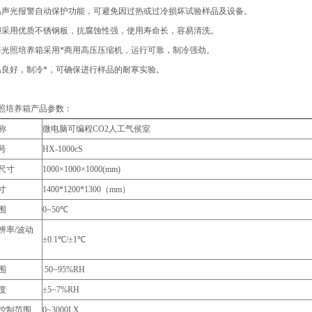
温声光报警自动保护功能，可避免因过热或过冷损坏试验样品及设备。
胆采用优质不锈钢板，抗腐蚀性强，使用寿命长，容易清洗。
海光照培养箱采用*商用高压压缩机，运行可靠，制冷强劲。
温良好，制冷*，可确保进行样品的耐寒实验。
照培养箱产品参数：
称
微电脑可编程CO2人工气侯室
号
HX-1000cS
尺寸
1000×1000×1000(mm)
寸
1400*1200*1300（mm）
围
0~50℃
辨率/波动
±0.1℃/±1℃
围
50~95%RH
度
±5~7%RH
控制范围
0~3000LX