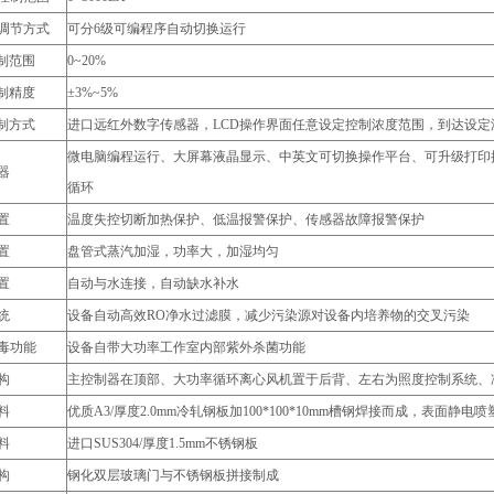
调节方式
可分6级可编程序自动切换运行
控制范围
0~20%
控制精度
±3%~5%
控制方式
进口远红外数字传感器，LCD操作界面任意设定控制浓度范围，到达设定
微电脑编程运行、大屏幕液晶显示、中英文可切换操作平台、可升级打印接
器
循环
置
温度失控切断加热保护、低温报警保护、传感器故障报警保护
置
盘管式蒸汽加湿，功率大，加湿均匀
置
自动与水连接，自动缺水补水
统
设备自动高效RO净水过滤膜，减少污染源对设备内培养物的交叉污染
毒功能
设备自带大功率工作室内部紫外杀菌功能
构
主控制器在顶部、大功率循环离心风机置于后背、左右为照度控制系统、
料
优质A3/厚度2.0mm冷轧钢板加100*100*10mm槽钢焊接而成，表面静电喷
料
进口SUS304/厚度1.5mm不锈钢板
构
钢化双层玻璃门与不锈钢板拼接制成