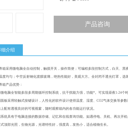
产品咨询
详细介绍
养箱采用微电脑全自动控制，触摸开关，操作简便；可编程多段控制方式，白天、黑
温度均匀；中空反射钢化渡膜玻璃，绝热性能好，美观大方。全封闭不透光灯罩，选
养箱产品优势：
用微电脑全智能多段多周期循环控制系统，抗干扰能力强，功能*。可实现昼夜1-24个
制面板采用轻触式按键设计，人性化的软件设计使得温度、湿度、CO2气体交换等参
门上配有透视良好的可视视窗，随时观察箱内的各功能运行状况。
制系统具有于电脑连接的数据存储、记忆和在线查询功能。如遇停电、关机、再次开
置式顶部光照，生物光源，光谱特性好，强度高，发热小，适合植物生长。