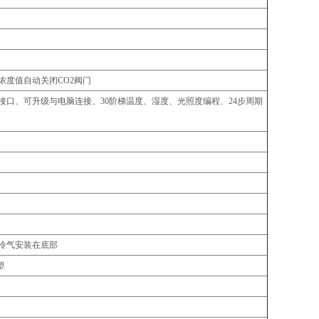
浓度值自动关闭CO2阀门
口、可升级与电脑连接、30阶梯温度、湿度、光照度编程、24步周期
冷气安装在底部
塑