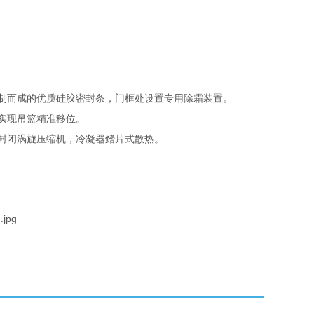
制而成的优质硅胶密封条，门框处设置专用除霜装置。
实现吊篮精准移位。
封闭涡旋压缩机，冷凝器鳍片式散热。