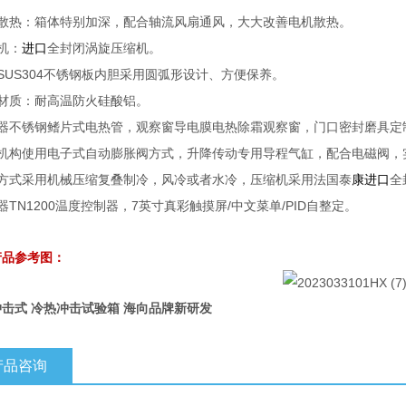
散热：箱体特别加深，配合轴流风扇通风，大大改善电机散热。
机：
进口
全封闭涡旋压缩机。
SUS304
不锈钢板内胆采用圆弧形设计、方便保养。
材质：耐高温防火硅酸铝。
器不锈钢鳍片式电热管，观察窗导电膜电热除霜观察窗，门口密封磨具定
机构使用电子式自动膨胀阀方式，升降传动专用导程气缸，配合电磁阀，
方式采用机械压缩复叠制冷，风冷或者水冷，压缩机采用法国泰
康进口
全
器
TN1200
温度控制器，
7
英寸真彩触摸屏
/
中文菜单
/PID
自整定。
产品参考图：
击式 冷热冲击试验箱 海向品牌新研发
产品咨询