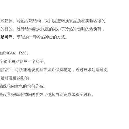
立式箱体、冷热两箱结构，采用提篮转换试品所在实验区域的
验的目的。这种结构最大限度的减小了冷热冲击时的热负荷，
也
是可靠、
节能的一种冷热冲击的方式。
如
R404a
、
R23
。
个箱子移动到另一个箱子。
过程中，可快速地恢复至常温并保持稳定，通过技术处理避免
辐射对温度的影响。
确保箱内空气的均匀分布。
先设置好循环试验的参数，使其自动完成试验全过程。