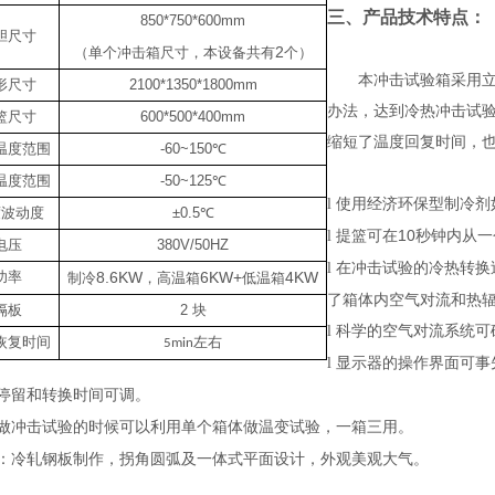
三、
产品技术特点：
850*750*600mm
胆尺寸
2
（单个冲击箱尺寸，本设备共有
个）
本冲击试验箱采用
形尺寸
2100*1350*1800mm
办法，达到冷热冲击试
篮尺寸
600*500*400mm
缩短了温度回复时间，
温度范围
-60~150℃
温度范围
-50~125℃
使用经济环保型制冷剂
l
度波动度
±0.5℃
提篮可在
10
秒钟内从一
l
电压
380V/50HZ
在冲击试验的冷热转换
l
功率
8.6KW
6KW+
4KW
制冷
，高温箱
低温箱
了箱体内空气对流和热
隔板
2
块
科学的空气对流系统可
l
恢复时间
左右
5min
显示器的操作界面可事
l
停留和转换时间可调。
做冲击试验的时候可以利用单个箱体做温变试验，一箱三用。
：冷轧钢板制作，拐角圆弧及一体式平面设计，外观美观大气。