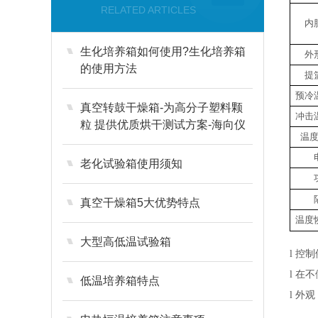
RELATED ARTICLES
内
生化培养箱如何使用?生化培养箱
外
的使用方法
提
预冷
真空转鼓干燥箱-为高分子塑料颗
冲击
粒 提供优质烘干测试方案-海向仪
温
器
老化试验箱使用须知
真空干燥箱5大优势特点
温度
大型高低温试验箱
控制
l
在不
l
低温培养箱特点
外观
l