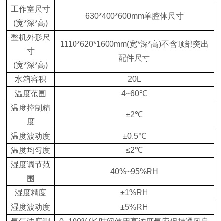
工作室尺寸
630*400*600mm单腔体尺寸
(宽*深*高)
整机外形尺
1110*620*1600mm(宽*深*高)不含顶部突出
寸
配件尺寸
(宽*深*高)
水箱容积
20L
温度范围
4~60℃
温度控制精
±2℃
度
温度波动度
±0.5℃
温度均匀度
≤2℃
湿度调节范
40%~95%RH
围
湿度精度
±1%RH
湿度波动度
±5%RH