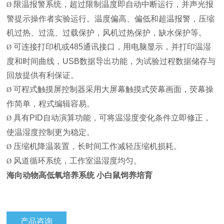
限温报警系统，超过限制温度即自动中断运行，并声光报
Ø
警提示操作者实验运行。温度偏高、偏低和超温报警，压缩
机过热、过流、过载保护，风机过热保护，缺水保护等。
可连接打印机或485通讯接口，用电脑显示，并打印温湿
Ø
度和时间曲线，USB数据导出功能，为试验过程数据储存与
回放提供有利保证。
可程式触摸屏控制器采用大屏幕触摸式荧幕画面，荧幕操
Ø
作简单，程式编辑容易。
具有PID自动演算功能，可将温湿度变化条件立即修正，
Ø
使温湿度控制更为稳定。
压缩机降温装置，长时间工作减轻压缩机损耗。
Ø
风道循环系统，工作室温湿度均匀。
Ø
海向动物高低氧培养系统 小白鼠饲养培育
产品咨询