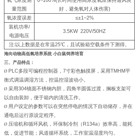
氧气浓度测
0~100%(长时间使用高浓度氧应保持通风良
量范围
好，避免氧对人体伤害)
氧浓度误差
≤±1~2%
装机功率/
3.5KW 220V/50HZ
电源电压
注:以上数据是在常温25℃，且试验箱空载条件下测得。
海向动物高低氧培养系统 小白鼠饲养培育
三、产品特点：
PLC多段可编程控制器，7寸彩色触摸屏，采用TMHM平
Ø
衡式调温调湿方法，控温控湿波动小。
采用304镜面不锈钢内胆，四角半圆弧过渡，搁板支架可
Ø
以自由装卸，便于箱内的清洗工作。
用户设定的参数可以在突然停电的情况下自动储存，并在
Ø
通电后运行原设定程序。
压缩机和循环风机，环保制冷剂（R134a）效率高，能耗
Ø
低，促进节能；风道循环系统，工作室温湿度均匀。