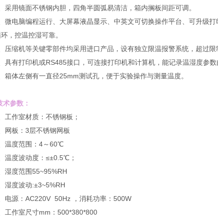
采用镜面不锈钢内胆，四角半圆弧易清洁，箱内搁板间距可调。
微电脑编程运行、大屏幕液晶显示、中英文可切换操作平台、可升级打印
循环，控温控湿可靠。
压缩机等关键零部件均采用进口产品，设有独立限温报警系统，超过限
具有打印机或RS485接口，可连接打印机和计算机，能记录温湿度参数
箱体左侧有一直径25mm测试孔，便于实验操作与测量温度。
术参数：
工作室材质：不锈钢板；
网板：3层不锈钢网板
温度范围：4～60℃
度波动度：≤±0.5℃；
度范围55~95%RH
度波动:±3~5%RH
源：AC220V 50Hz ，消耗功率：500W
作室尺寸mm：500*380*800