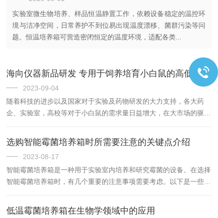
实验室微生物培养、样品恒温静置工作，依赖设备稳定的温控环
境与洁净空间，日常养护不到位易出现温度漂移、菌群污染等问
题。恒温培养箱可营造密闭恒定的温度环境，适配各类...
海向仪器新品研发 专用于饲养培育小白鼠的高低氧培育系统
2023-09-04
随着科技的进步以及国家对于实验及药物研发的大力支持，各大药
企、实验室，高校等对于小白鼠的需求量日益增大，在大市场的驱动
下，经过2年研发和实践，海向仪器最终研发生产出一套专门适用于
培育小白鼠的高低氧培育系统（培育箱）。小白鼠高低氧培育系统
选购智能霉菌培养箱时所需要注意的关键点介绍
XBS-0B是为小白鼠（小鼠或大鼠）研发的高低氧浓度工作站，提供
2023-08-17
独立隔离且高度可控的氧气环境。该系统可模拟各种氧气条件，让研
智能霉菌培养箱是一种用于实验室内培养和研究霉菌的设备。在选择
究人员更好地了解氧气水平如何影响小白鼠生产也发育，例如睡眠呼
智能霉菌培养箱时，有几个重要的注意事项需要考虑。以下是一些关
吸暂停、系统性高血压、肺功能障碍和缺血等。该系统大体有两个
键点，以帮助你进行选购。1、设备的尺寸和容量。根据你的实验需
培...
求和实验室空间的大小，选择适合的尺寸和容量。确保它能够容纳足
低温霉菌培养箱在生物学领域中的应用
够数量的培养皿或培养瓶，并提供足够的空间供霉菌生长和繁殖。