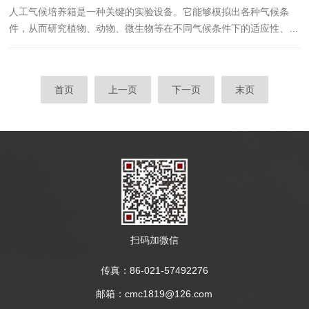
人工气候培养箱是一种关键的实验设备。它能够模拟出各种气候条
系统不仅可以在恒定温湿度下提供测量数据，而且还能保证测量的稳
件，从而研究植物、动物、微生物等在不同气候条件下的适应性、生
定性和可靠性，使得实验结果更加准确。3、环境检测：可以用于环
长和繁殖等情况，培养箱通常由控制系统、温湿度控制系统、灯光照
境...
明系统和取样系统等组成。PQX-250人工气候培养箱首先，控制系
统是人工气候培养箱的核心部分。它可以自动、准确地控制气候因
首页
上一页
下一页
末页
素，如温度、湿度、光照、二氧化碳浓度和氧气浓度等；并可以根据
需要调整这些因素的比例和强度，以模拟不同的自然条件，如夏季、
冬季、雨季等，同时能够保障实验数据的可靠性。其次，温湿度控
制...
扫码加微信
传真：86-021-57492276
邮箱：cmc1819@126.com