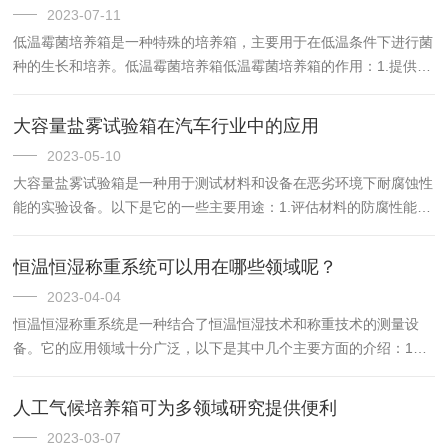
2023-07-11
2、温度控制功能。不同类型的霉菌对温度要求不同，因此选择一个
低温霉菌培养箱是一种特殊的培养箱，主要用于在低温条件下进行菌
能够提供所需温度范围的设备非常重要。本设备具有精确的温度控制
种的生长和培养。低温霉菌培养箱低温霉菌培养箱的作用：1.提供一
系统，可以在设定的温度范围内保持稳定的温度，并具备温度报警功
个低温、高湿度的环境，以模拟实际环境中微生物的生长条件，如细
能...
菌、真菌、酵母等。2.用于科研、医学、环境、食品工业等多个领域
大容量盐雾试验箱在汽车行业中的应用
的微生物培养、繁殖和实验研究。3.可以在高湿度和低温的情况下培
2023-05-10
养需要在低温下生长的生物体，如细菌、真菌、酵母等。4.可以用于
大容量盐雾试验箱是一种用于测试材料和设备在恶劣环境下耐腐蚀性
细胞培养、组织培养、细菌培养等方面，如生物学家可以在低温下研
能的实验设备。以下是它的一些主要用途：1.评估材料的防腐性能：
究细胞和组织的响应。低温霉菌培养箱的应用：1.生物学...
盐雾试验箱可以通过模拟海洋、工业或其他腐蚀性环境，测试材料对
腐蚀的抵抗能力。这可以帮助制造商确定合适的材料选择，以确保产
恒温恒湿称重系统可以用在哪些领域呢？
品在使用寿命内不会受到腐蚀破坏。2.检测产品的质量：很多产品都
2023-04-04
需要在极端环境下使用，如汽车、电子设备等。在这种情况下，盐雾
恒温恒湿称重系统是一种结合了恒温恒湿技术和称重技术的测量设
试验箱可以模拟这种环境，测试产品在长期暴露下是否具有足够的耐
备。它的应用领域十分广泛，以下是其中几个主要方面的介绍：1、
腐蚀性能。这可以帮助制造商检测产品质量，并确保其满足相关...
医疗领域：可用于医疗设备的研发或制造。例如，在药品研发中，需
要对一些特殊材料进行精确计量，而恒温恒湿称重系统可以提供精准
人工气候培养箱可为多领域研究提供便利
的测量数据，帮助研究员更好地掌握材料性质、加工方法等。2、实
2023-03-07
验室研究：在实验室中，往往需要进行高精度的测量。恒温恒湿称重