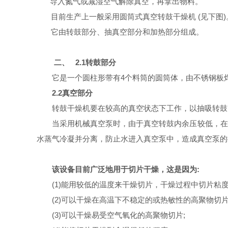
导入氮气或减湿空气解除真空，再拿出物料。
目前生产上一般采用圆筒式真空转鼓干燥机 (见下图)
它由转鼓部分、抽真空部分和加热部分组成。
二、
2.1转鼓部分
它是一个圆柱形带有4个料筒的圆筒体，由不锈钢板
2.2真空部分
转鼓干燥机要在较高的真空状态下工作，以抽吸转鼓
当采用机械真空泵时，由于真空转鼓内余压较低，在
水蒸气冷凝并分离，防止水进入真空泵中，造成真空泵的
该设备目前广泛地用于切片干燥，这是因为:
(1)能用较低的温度来干燥切片，干燥过程中切片粘度
(2)可以干燥在高温下不稳定的或热敏性的高聚物切片 
(3)可以干燥易受空气氧化的高聚物切片;