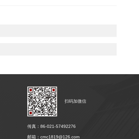
扫码加微信
传真：86-021-57492276
邮箱：cmc1819@126.com