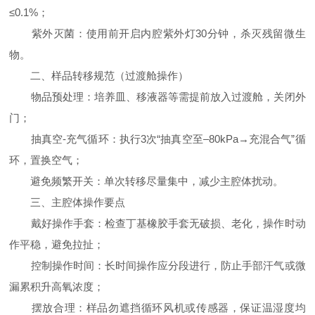
≤0.1%；
紫外灭菌：使用前开启内腔紫外灯30分钟，杀灭残留微生
物。
二、样品转移规范（过渡舱操作）
物品预处理：培养皿、移液器等需提前放入过渡舱，关闭外
门；
抽真空-充气循环：执行3次“抽真空至–80kPa→充混合气”循
环，置换空气；
避免频繁开关：单次转移尽量集中，减少主腔体扰动。
三、主腔体操作要点
戴好操作手套：检查丁基橡胶手套无破损、老化，操作时动
作平稳，避免拉扯；
控制操作时间：长时间操作应分段进行，防止手部汗气或微
漏累积升高氧浓度；
摆放合理：样品勿遮挡循环风机或传感器，保证温湿度均