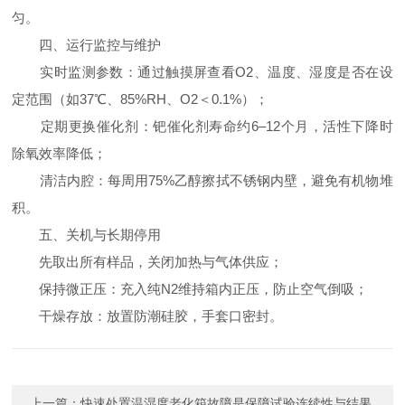
匀。
四、运行监控与维护
实时监测参数：通过触摸屏查看O2、温度、湿度是否在设
定范围（如37℃、85%RH、O2＜0.1%）；
定期更换催化剂：钯催化剂寿命约6–12个月，活性下降时
除氧效率降低；
清洁内腔：每周用75%乙醇擦拭不锈钢内壁，避免有机物堆
积。
五、关机与长期停用
先取出所有样品，关闭加热与气体供应；
保持微正压：充入纯N2维持箱内正压，防止空气倒吸；
干燥存放：放置防潮硅胶，手套口密封。
上一篇：
快速处置温湿度老化箱故障是保障试验连续性与结果