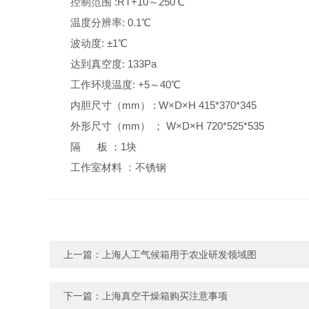
控制范围 :RT+10～250℃
温度分辨率: 0.1℃
波动度: ±1℃
达到真空度: 133Pa
工作环境温度: +5～40℃
内胆尺寸（mm） : W×D×H 415*370*345
外形尺寸（mm） ； W×D×H 720*525*535
隔 板 ：1块
工作室材料 ：不锈钢
上一篇：
上海人工气候箱用于农业研发领域图
下一篇：
上海真空干燥箱购买注意事项