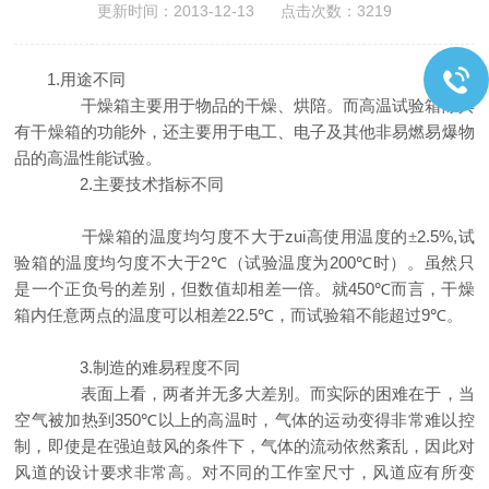
更新时间：2013-12-13 点击次数：3219
1.
用途不同
干燥箱主要用于物品的干燥、烘陪。而高温试验箱除具
有干燥箱的功能外，还主要用于电工、电子及其他非易燃易爆物
品的高温性能试验。
2.
主要技术指标不同
干燥箱的温度均匀度不大于zui高使用温度的
2.5%,
±
试
2
（
200
）
验箱的温度均匀度不大于
℃
试验温度为
℃
时
。虽然只
450
是一个正负号的差别，但数值却相差一倍。就
℃
而言，干燥
22.5
9
箱内任意两点的温度可以相差
℃
，而试验箱不能超过
℃
。
3.
制造的难易程度不同
表面上看，两者并无多大差别。而实际的困难在于，当
空气被加热到
350
℃
以上的高温时，气体的运动变得非常难以控
制，即使是在强迫鼓风的条件下，气体的流动依然紊乱，因此对
风道的设计要求非常高。对不同的工作室尺寸，风道应有所变