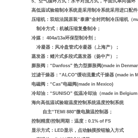
5、空气循环方式：水平对流方式，平面式单向循环
高低温试验箱制冷系统是采用制冷系统采用进口配件
压缩机：双组法国原装“泰康"全封闭制冷压缩机（made 
制冷方式：机械压缩复叠制冷；
冷媒： 404a/13a环保型制冷剂；
冷凝器：风冷盘管式冷凝器（上海产）；
蒸发器：鳍片式多段式蒸发器（扬中产）；
膨胀阀：“Danfoss" 热力型膨胀阀(made in Denmar
过滤干燥器：“ALCO"缓动流量式干燥器 (made in Me
电磁阀：“Cas"电磁阀(made in Mexico)
冷却油：“SUNISO" 低温冷却油（made in Belgiu
海向高低温试验箱温度控制系统
温度
控制系统
自主“TEMI
88
0"微电脑温控制器；
控制精度/控制周期：温度：0.1%
of
FS
显示方式：LED显示，点动触摸按钮输入方式