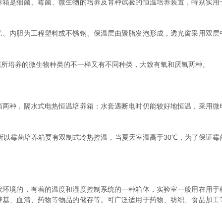
是细菌、霉菌、微生物的培养及育种试验的恒温培养装置，特别实用
内胆为工程塑料或不锈钢、保温层由聚脂发泡形成，透光窗采用双层
所培养的微生物种类的不一样又有不同种类，大致有氧和厌氧两种。
种，隔水式电热恒温培养箱：水套遇断电时仍能较好地恒温，采用微
以霉菌培养箱要有双制式冷热控温，当夏天室温高于30℃，为了保证霉
境的，有着的温度和湿度控制系统的一种箱体，实验室一般用在用于
养基、血清、药物等物品的储存等。可广泛适用于药物、纺织、食品加工