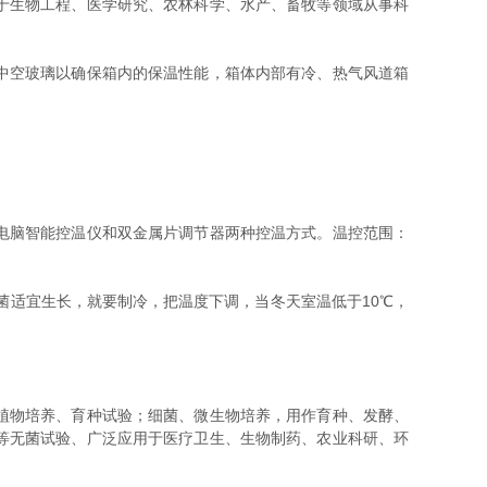
于生物工程、医学研究、农林科学、水产、畜牧等领域从事科
中空玻璃以确保箱内的保温性能，箱体内部有冷、热气风道箱
电脑智能控温仪和双金属片调节器两种控温方式。温控范围：
菌适宜生长，就要制冷，把温度下调，当冬天室温低于10℃，
植物培养、育种试验；细菌、微生物培养，用作育种、发酵、
等无菌试验、广泛应用于医疗卫生、生物制药、农业科研、环