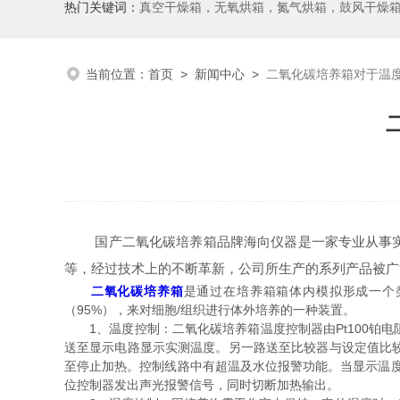
热门关键词：
真空干燥箱，无氧烘箱，氮气烘箱，鼓风干燥箱，高温烘
当前位置：
首页
>
新闻中心
>
二氧化碳培养箱对于温
国产二氧化碳培养箱品牌海向仪器是一家专业从事实验
等，经过技术上的不断革新，公司所生产的系列产品被广
二氧化碳培养箱
是通过在培养箱箱体内模拟形成一个类
（95%），来对细胞/组织进行体外培养的一种装置。
1、温度控制：二氧化碳培养箱温度控制器由Pt100铂电
送至显示电路显示实测温度。另一路送至比较器与设定值比
至停止加热。控制线路中有超温及水位报警功能。当显示温度
位控制器发出声光报警信号，同时切断加热输出。