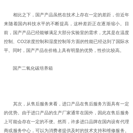
相比之下，国产产品虽然在技术上存在一定的差距，但近年
来随着国内科技水平的不断提高，这种差距正在逐渐缩小。目
前，国产产品已经能够满足大部分实验室的需求，尤其是在温度
控制、CO2浓度控制和湿度控制等方面的性能已经达到了国际水
平。同时，国产产品在价格上具有明显的优势，性价比较高。
国产二氧化碳培养箱
其次，从售后服务来看，进口产品在售后服务方面具有一定
的优势。由于进口产品的生产厂家通常在国外，因此在售后服务
上可能会存在一定的不便。然而，许多进口品牌在国内设有代理
商或服务中心，可以为消费者提供及时的技术支持和维修服务。