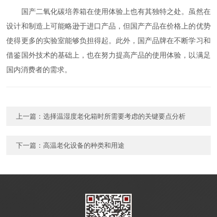
国产二氧化碳培养箱在使用体验上也有其独特之处。虽然在
设计和制造上可能略逊于进口产品，但国产产品在价格上的优势
使得更多的实验室能够负担得起。此外，国产品牌在不断学习和
借鉴国外技术的基础上，也在努力提高产品的使用体验，以满足
国内消费者的需求。
上一篇：
选择温湿度老化箱时所需要考虑的关键要点分析
下一篇：
高温老化设备的种类和用途