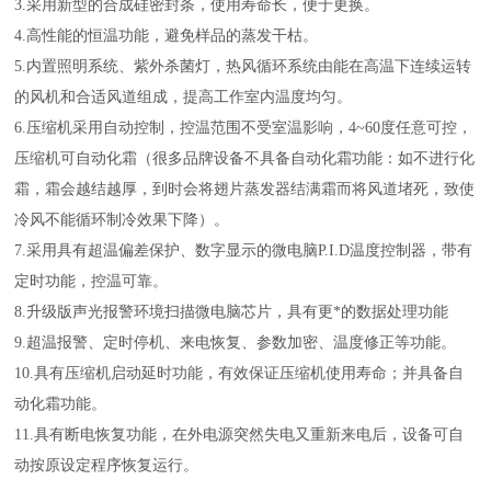
3.采用新型的合成硅密封条，使用寿命长，便于更换。
4.高性能的恒温功能，避免样品的蒸发干枯。
5.内置照明系统、紫外杀菌灯，热风循环系统由能在高温下连续运转
的风机和合适风道组成，提高工作室内温度均匀。
6.压缩机采用自动控制，控温范围不受室温影响，4~60度任意可控，
压缩机可自动化霜（很多品牌设备不具备自动化霜功能：如不进行化
霜，霜会越结越厚，到时会将翅片蒸发器结满霜而将风道堵死，致使
冷风不能循环制冷效果下降）。
7.采用具有超温偏差保护、数字显示的微电脑P.I.D温度控制器，带有
定时功能，控温可靠。
8.升级版声光报警环境扫描微电脑芯片，具有更*的数据处理功能
9.超温报警、定时停机、来电恢复、参数加密、温度修正等功能。
10.具有压缩机启动延时功能，有效保证压缩机使用寿命；并具备自
动化霜功能。
11.具有断电恢复功能，在外电源突然失电又重新来电后，设备可自
动按原设定程序恢复运行。