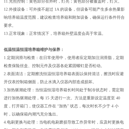
11.光照控制：黄色部分在外时，灯亮；黄色部分被覆盖时，灯灭。
12.外接设备：可外接不超过 1A 的设备，但设备可能产生多余热量影
响培养箱温度范围，建议检查培养箱和附加设备，确保运行条件符合
要求。
13.正常现象：正常情况下，培养箱外壁温度会高于常温。
低温恒温恒湿培养箱维护与保养：
1.定期润滑与检查：在日常使用中，使用者应定期加注润滑脂，定期
检查保险丝盒、控制元件及仪器各处紧固螺钉是否松动。
2.表面清洁：定期擦洗恒温恒湿培养箱表面以保持清洁，擦洗时应避
开仪表控制箱侧面，防止水滴入仪器内部造成损坏。
3.加热驱潮处理：当恒温恒湿培养箱长时间处于制冷状态时，需定期
进行加热驱潮处理，每 15 天进行一次。方法是重新设定温度至 40
度，打开箱门，使仪器工作在 “加热” 状态，每次时长不少于 4 小
时，以确保箱内潮汽充分逸出。
4.电刷更换与处理：当电机电刷磨损导致工作异常时，应及时更换电