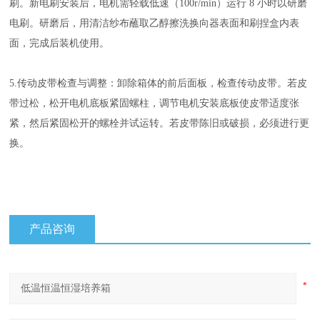
刷。新电刷安装后，电机需轻载低速（100r/min）运行 8 小时以研磨
电刷。研磨后，用清洁纱布蘸取乙醇擦洗换向器表面和刷捏盒内表
面，完成后装机使用。
5.传动皮带检查与调整：卸除箱体的前后面板，检查传动皮带。若皮
带过松，松开电机底板紧固螺柱，调节电机安装底板使皮带适度张
紧，然后紧固松开的螺栓并试运转。若皮带陈旧或破损，必须进行更
换。
产品咨询