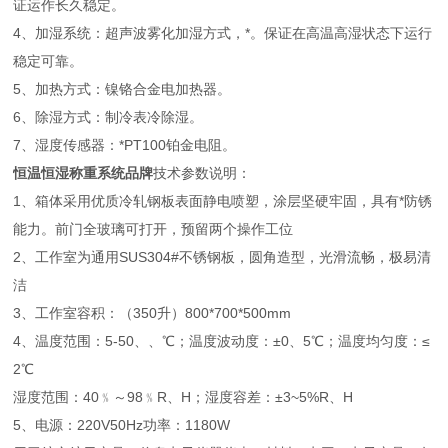
证运作长久稳定。
4、加湿系统：超声波雾化加湿方式，*。保证在高温高湿状态下运行
稳定可靠。
5、加热方式：镍铬合金电加热器。
6、除湿方式：制冷表冷除湿。
7、湿度传感器：*PT100铂金电阻。
恒温恒湿称重系统品牌
技术参数说明：
1、箱体采用优质冷轧钢板表面静电喷塑，涂层坚硬牢固，具有*防锈
能力。前门全玻璃可打开，预留两个操作工位
2、工作室为通用SUS304#不锈钢板，圆角造型，光滑流畅，极易清
洁
3、工作室容积：（350升）800*700*500mm
4、温度范围：5-50、、℃；温度波动度：±0、5℃；温度均匀度：≤
2℃
湿度范围：40﹪～98﹪R、H；湿度容差：±3~5%R、H
5、电源：220V50Hz功率：1180W