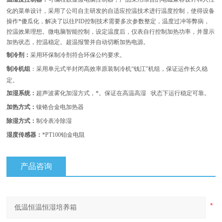
化的菜单设计，采用了公司自主研发的自适应控温技术进行温度控制，使得设备
操作*傻瓜化，解决了以往PID控制技术需要多次参数整定，温度过冲等弊病，
控温效果理想。微电脑智能控制，设定温度后，仪表自行控制加热功率，并显示
加热状态，控温稳定。超温报警并自动切断加热电源。
制冷剂：
采用环保制冷剂符合环保公约要求。
制冷机组
：采用单元式半封闭高效率原装制冷机“钱江”机组，保证运作长久稳
定。
加湿系统：
超声波雾化加湿方式，*。保证在高温高湿 状态下运行稳定可靠。
加热方式：
镍铬合金电加热器
除湿方式：
制冷表冷除湿
湿度传感器：
*PT100铂金电阻
产品咨询