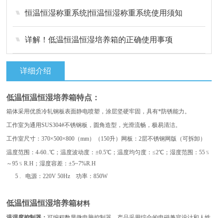
恒温恒湿称重系统|恒温恒湿称重系统使用须知
详解！低温恒温恒湿培养箱的正确使用事项
详细介绍
低温恒温恒湿培养箱
特点：
箱体采用优质冷轧钢板表面静电喷塑，涂层坚硬牢固，具有*防锈能力。
工作室为通用SUS304#不锈钢板，圆角造型，光滑流畅，极易清洁。
工作室尺寸：370×500×800（mm）（150升）网板：2层不锈钢网版（可拆卸）
温度范围：4-60..℃；温度波动度：±0.5℃；温度均匀度：≤2℃；
湿度范围：55﹪
～95﹪R.H；湿度容差：±5~7%R.H
5 . 电源：220V 50Hz 功率：850W
低温恒温恒湿培养箱
材料
温湿度控制器：
可编程数显微电脑控制器，产品采用综合的电磁兼容设计和人性