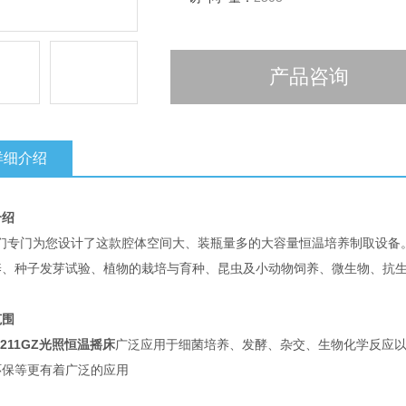
产品咨询
详细介绍
介绍
专门为您设计了这款腔体空间大、装瓶量多的大容量恒温培养制取设备。
养、种子发芽试验、植物的栽培与育种、昆虫及小动物饲养、微生物、抗
范围
-211GZ光照恒温摇床
广泛应用于细菌培养、发酵、杂交、生物化学反应
环保等更有着广泛的应用