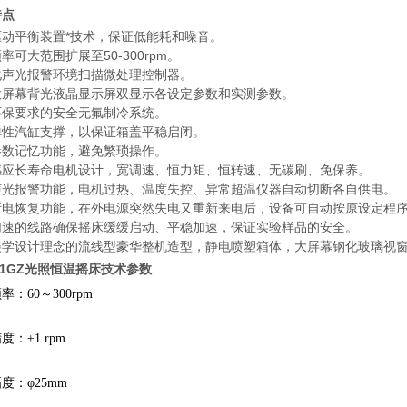
特点
驱动平衡装置*技术，保证低能耗和噪音。
率可大范围扩展至50-300rpm。
化声光报警环境扫描微处理控制器。
D大屏幕背光液晶显示屏双显示各设定参数和实测参数。
环保要求的安全无氟制冷系统。
弹性汽缸支撑，以保证箱盖平稳启闭。
参数记忆功能，避免繁琐操作。
感应长寿命电机设计，宽调速、恒力矩、恒转速、无碳刷、免保养。
声光报警功能，电机过热、温度失控、异常超温仪器自动切断各自供电。
断电恢复功能，在外电源突然失电又重新来电后，设备可自动按原设定程
加速的线路确保摇床缓缓启动、平稳加速，保证实验样品的安全。
美学设计理念的流线型豪华整机造型，静电喷塑箱体，大屏幕钢化玻璃视
211GZ光照恒温摇床
技术参数
率：60～300rpm
精度：
±1 rpm
幅度：
φ25mm