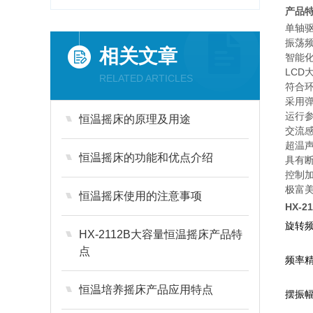
产品
单轴
振荡频
相关文章
智能
LC
RELATED ARTICLES
符合
采用
运行
恒温摇床的原理及用途
交流
超温
恒温摇床的功能和优点介绍
具有
控制
极富
恒温摇床使用的注意事项
HX-
旋转频
HX-2112B大容量恒温摇床产品特
点
频率
恒温培养摇床产品应用特点
摆振