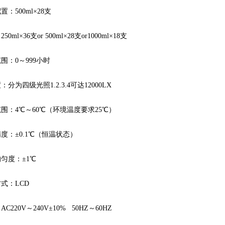
配置：
500ml×28
支
：
250ml×36
支or 500ml×28支or1000ml×18支
范围：
0
～999小时
度：
分为四级光照1.2.3.4可达12000LX
范围：
4℃
～60℃（环境温度要求25℃）
精度：
±0.1℃
（恒温状态）
均匀度：
±1℃
方式：
LCD
：
AC220V
～240V±10% 50HZ～60HZ