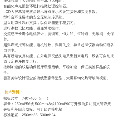
振荡频率可大范围扩展至30-300rpm。
智能化声光报警环境扫描微处理控制器。
LCD大屏幕背光液晶显示屏双显示各设定参数和实测参数。
型符合环保要求的安全无氟制冷系统。
型采用弹性汽缸支撑，以保证箱盖平稳启闭。
运行参数记忆功能，避免繁琐操作。
交流感应长寿命电机设计，宽调速、恒力矩、恒转速、无碳刷、免保
养。
超温声光报警功能，电机过热、温度失控、异常超温仪器自动切断各
自供电。
具有断电恢复功能，在外电源突然失电又重新来电后，设备可自动按
原设定程序恢复运行。
控制加速的线路确保摇床缓缓启动、平稳加速，保证实验样品的安
全。
极富美学设计理念的流线型豪华造型，大屏幕钢化热弯玻璃视窗。
技术资料：
摇板尺寸：740×460（mm）
容量：250ml*56或 500ml*48或100ml*90可升级为多功能支管弹簧
夹板和基因合成板、可升级连接电脑
标准配置：250ml*35 500ml*24