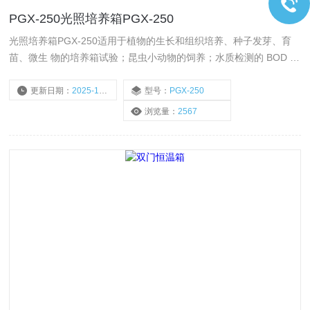
PGX-250光照培养箱PGX-250
光照培养箱PGX-250适用于植物的生长和组织培养、种子发芽、育
苗、微生 物的培养箱试验；昆虫小动物的饲养；水质检测的 BOD 测
定；药材、木材、建材的老化及使 用寿命测试等以及其他用途的光
照、恒温、恒湿的试验设备。 该产品是是生物遗传工程、医药、
更新日期：
2025-10-20
型号：
PGX-250
农、林、环境科学、畜牧、水产等生产、科研、教学部门 的理想实
浏览量：
2567
验室设备