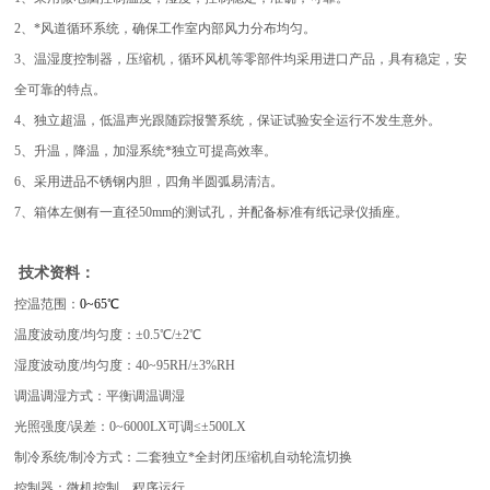
2、*风道循环系统，确保工作室内部风力分布均匀。
3、温湿度控制器，压缩机，循环风机等零部件均采用进口产品，具有稳定，安
全可靠的特点。
4、独立超温，低温声光跟随踪报警系统，保证试验安全运行不发生意外。
5、升温，降温，加湿系统*独立可提高效率。
6、采用进品不锈钢内胆，四角半圆弧易清洁。
7、箱体左侧有一直径50mm的测试孔，并配备标准有纸记录仪插座。
技术资料：
控温范围：
0~65℃
温度波动度/均匀度：±0.5℃/±2℃
湿度波动度/均匀度：40~95RH/±3%RH
调温调湿方式：平衡调温调湿
光照强度/误差：0~6000LX可调≤±500LX
制冷系统/制冷方式：二套独立*全封闭压缩机自动轮流切换
控制器：微机控制、程序运行