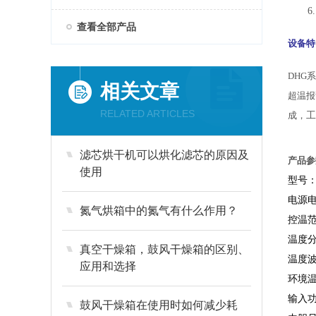
6
查看全部产品
设备特
DHG
相关文章
超温报
RELATED ARTICLES
成，
工
滤芯烘干机可以烘化滤芯的原因及
产品参
使用
型号
电源
氮气烘箱中的氮气有什么作用？
控温
温度
真空干燥箱，鼓风干燥箱的区别、
温度
应用和选择
环境
输入功
鼓风干燥箱在使用时如何减少耗