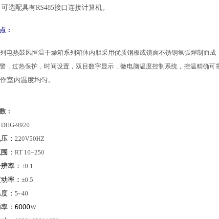
.
可选配具有RS485接口连接计算机。
点：
系列电热鼓风恒温干燥箱系列箱体内胆采用优质钢板或镜面不锈钢氩弧焊制而成
警，过热保护，时间设置，双目数字显示，微电脑温度控制系统，控温精确可
作室内温度均匀。
数：
：
DHG-9920
电压：
220V50HZ
范围：
RT 10~250
分辨率：
±0.1
波动率：
±0.5
温度：
5~40
率：6000
W