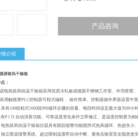
产品咨询
详细介绍
摸屏鼓风干燥箱
特点：
该电热鼓风恒温干燥箱采用优质冷轧板或镜面不锈钢工作室、外壳喷塑、
采用
触摸屏PLC控制器可程式编程 、操作简单。控制器操作界面设置中
. 具有100组程式1000段999循环步骤的容量、每段时间设定最大值为99小
具有P I D 自动演算功能、可将温度变化条件立即修正、是温度控制更为精
4. 电热鼓风恒温干燥箱仪器具有跟踪报警功能搅拌式热风循环、热损失小
5. 独立限温报警系统、超过限制温度即自动中断、避免实验室安全隐患发