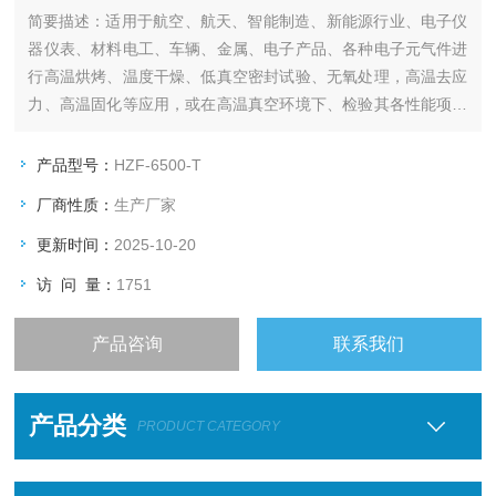
简要描述：
适用于航空、航天、智能制造、新能源行业、电子仪
器仪表、材料电工、车辆、金属、电子产品、各种电子元气件进
行高温烘烤、温度干燥、低真空密封试验、无氧处理，高温去应
力、高温固化等应用，或在高温真空环境下、检验其各性能项指
标及质量。用于对物品的干燥、烘焙、热处理等。
（真空转鼓干燥箱 高分子聚合塑料颗粒 半导体)
产品型号：
HZF-6500-T
厂商性质：
生产厂家
更新时间：
2025-10-20
访 问 量：
1751
产品咨询
联系我们
产品分类
PRODUCT CATEGORY