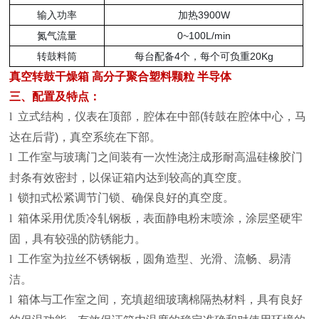
输入功率
加热3900W
氮气流量
0~100L/min
转鼓料筒
每台配备4个，每个可负重20Kg
真空转鼓干燥箱 高分子聚合塑料颗粒 半导体
三、配置及特点：
l
立式结构，仪表在顶部，腔体在中部
(
转鼓在腔体中心，马
达在后背
)
，真空系统在下部。
l
工作室与玻璃门之间装有一次性浇注成形耐高温硅橡胶门
封条有效密封，以保证箱内达到较高的真空度。
l
锁扣式松紧调节门锁、确保良好的真空度
。
l
箱体采用优质冷轧钢板，表面静电粉末喷涂，涂层坚硬牢
固，具有较强的防锈能力。
l
工作室为拉丝不锈钢板，圆角造型、光滑、流畅、易清
洁。
l
箱体与工作室之间，充填超细玻璃棉隔热材料，具有良好