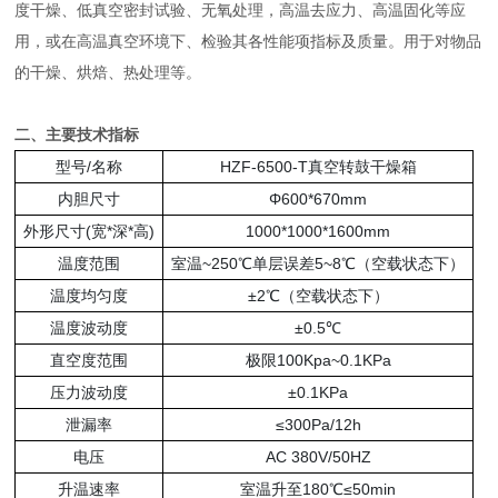
度干燥、低真空密封试验、无氧处理，高温去应力、高温固化等应
用，或在高温真空环境下、检验其各性能项指标及质量。用于对物品
的干燥、烘焙、热处理等。
二、主要技术指标
型号/名称
HZF-6500-T真空转鼓干燥箱
内胆尺寸
Φ600*670mm
外形尺寸(宽*深*高)
1000*1000*1600mm
温度范围
室温~250℃单层误差5~8℃（空载状态下）
温度均匀度
±2℃（空载状态下）
温度波动度
±0.5℃
直空度范围
极限100Kpa~0.1KPa
压力波动度
±0.1KPa
泄漏率
≤300Pa/12h
电压
AC 380V/50HZ
升温速率
室温升至180℃≤50min